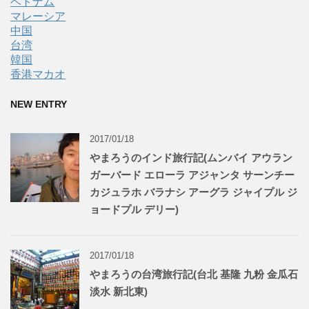
ベトナム
マレーシア
中国
台湾
韓国
香港マカオ
NEW ENTRY
2017/01/18
やまろうのインド旅行記(ムンバイ アウラン
ガーバード エローラ アジャンタ サーンチー
カジュラホ バラナシ アーグラ ジャイプル ジ
ョードプル デリー)
2017/01/18
やまろうの台湾旅行記(台北 基隆 九粉 金瓜石
淡水 新北東)