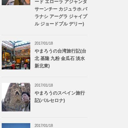
ード エローラ アジャンタ
サーンチー カジュラホ バ
ラナシ アーグラ ジャイプ
ル ジョードプル デリー)
2017/01/18
やまろうの台湾旅行記(台
北 基隆 九粉 金瓜石 淡水
新北東)
2017/01/18
やまろうのスペイン旅行
記(バルセロナ)
2017/01/18