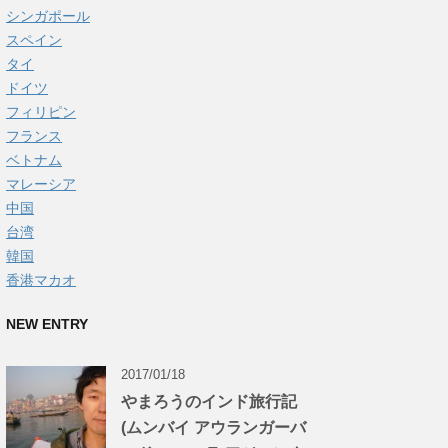
シンガポール
スペイン
タイ
ドイツ
フィリピン
フランス
ベトナム
マレーシア
中国
台湾
韓国
香港マカオ
NEW ENTRY
2017/01/18
やまろうのインド旅行記
(ムンバイ アウランガーバ