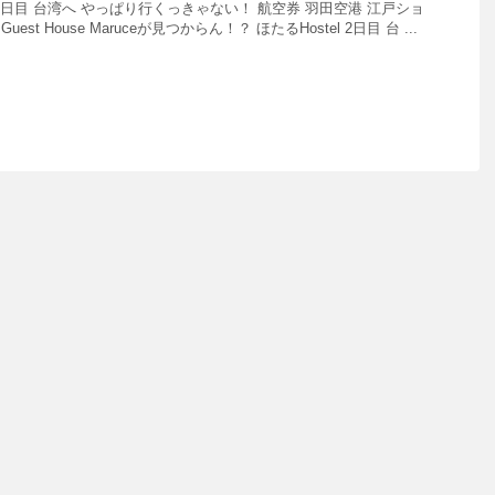
日目 台湾へ やっぱり行くっきゃない！ 航空券 羽田空港 江戸ショ
st House Maruceが見つからん！？ ほたるHostel 2日目 台 ...