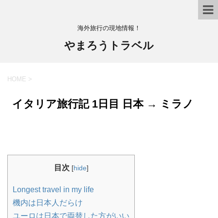
海外旅行の現地情報！
やまろうトラベル
HOME
>
イタリア旅行記 1日目 日本 → ミラノ
目次
[
hide
]
Longest travel in my life
機内は日本人だらけ
ユーロは日本で両替した方がいい