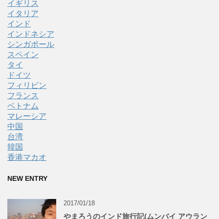
イギリス
イタリア
インド
インドネシア
シンガポール
スペイン
タイ
ドイツ
フィリピン
フランス
ベトナム
マレーシア
中国
台湾
韓国
香港マカオ
NEW ENTRY
2017/01/18
やまろうのインド旅行記(ムンバイ アウラン